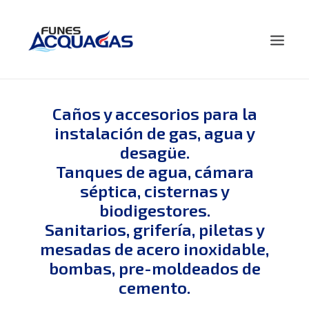
HOME
Caños y accesorios para la
instalación de gas, agua y
NOSOTROS
desagüe.
PRODUCTOS
Tanques de agua, cámara
NOVEDADES
séptica, cisternas y
CONTACTO
biodigestores.
BUSCAR
Sanitarios, grifería, piletas y
mesadas de acero inoxidable,
bombas, pre-moldeados de
cemento.