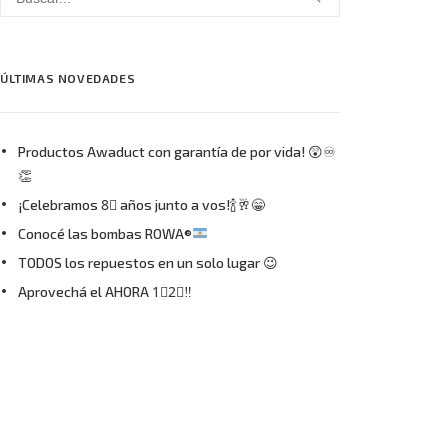
ÚLTIMAS NOVEDADES
Productos Awaduct con garantía de por vida! 😲♾
👏
¡Celebramos 8⃣ años junto a vos!🍾🥂😁
Conocé las bombas ROWA®
TODOS los repuestos en un solo lugar 😉
Aprovechá el AHORA 1⃣2⃣‼