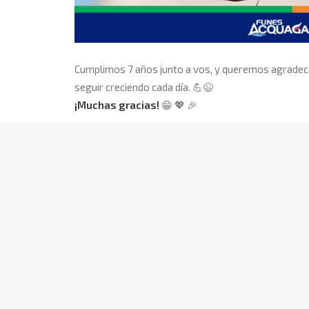
Cumplimos 7 años junto a vos, y queremos agradece
seguir creciendo cada día.
💪
😉
¡Muchas gracias!
😁
💖
🎉
Funes Acquagas.
➡
Tomás de la Torre 1465 (Funes).
➡
(0341) 4930874.
➡
info@funesacquagas.com.ar