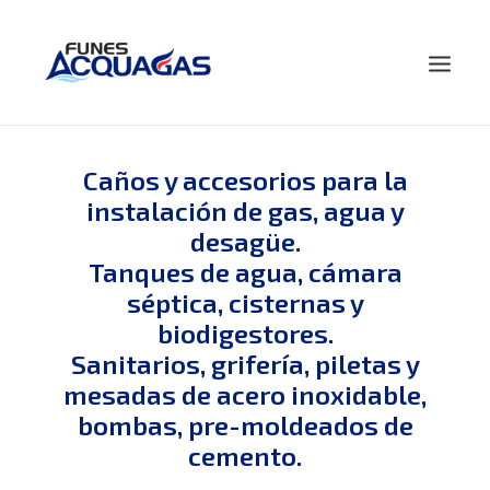
HOME
Caños y accesorios para la
instalación de gas, agua y
NOSOTROS
desagüe.
PRODUCTOS
Tanques de agua, cámara
NOVEDADES
séptica, cisternas y
CONTACTO
biodigestores.
BUSCAR
Sanitarios, grifería, piletas y
mesadas de acero inoxidable,
bombas, pre-moldeados de
cemento.