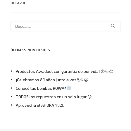
BUSCAR
ÚLTIMAS NOVEDADES
Productos Awaduct con garantía de por vida! 😲♾👏
¡Celebramos 8⃣ años junto a vos!🍾🥂😁
Conocé las bombas ROWA®
TODOS los repuestos en un solo lugar 😉
Aprovechá el AHORA 1⃣2⃣‼