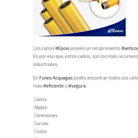
Los caños
#
Epoxi
poseen un recubrimiento
#
antico
Es por eso que, estos caños, son los más recomenda
industriales.
En
Funes Acquagas
podés encontrar todos los caños
más
#
eficiente
y
#
segura
.
Caños
Niples
Conexiones
Curvas
Codos