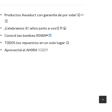
Productos Awaduct con garantía de por vida! 😲♾
👏
¡Celebramos 8⃣ años junto a vos!🍾🥂😁
Conocé las bombas ROWA®
TODOS los repuestos en un solo lugar 😉
Aprovechá el AHORA 1⃣2⃣‼