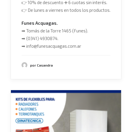
👉
10% de descuento
➕
6 cuotas sin interés.
👉
De lunes a viernes en todos los productos.
Funes Acquagas.
➡
Tomás de la Torre 1465 (Funes).
➡
(0341) 4930874.
➡
info@funesacquagas.com.ar
por Casandra