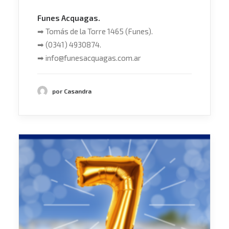
Funes Acquagas.
➡
Tomás de la Torre 1465 (Funes).
➡
(0341) 4930874.
➡
info@funesacquagas.com.ar
por Casandra