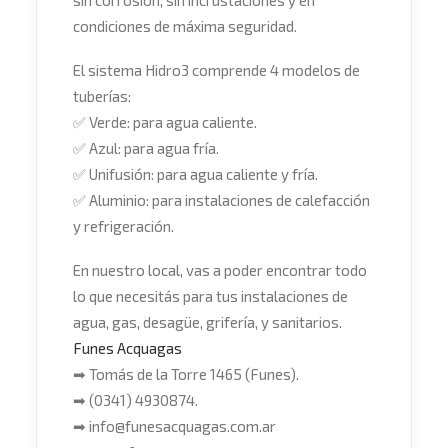
sin corrosión, sin incrustaciones y en
condiciones de máxima seguridad.
El sistema Hidro3 comprende 4 modelos de
tuberías:
✅
Verde: para agua caliente.
✅
Azul: para agua fría.
✅
Unifusión: para agua caliente y fría.
✅
Aluminio: para instalaciones de calefacción
y refrigeración.
En nuestro local, vas a poder encontrar todo
lo que necesitás para tus instalaciones de
agua, gas, desagüe, grifería, y sanitarios.
Funes Acquagas
➡
Tomás de la Torre 1465 (Funes).
➡
(0341) 4930874.
➡
info@funesacquagas.com.ar