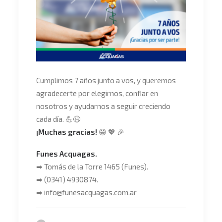
Cumplimos 7 años junto a vos, y queremos
agradecerte por elegirnos, confiar en
nosotros y ayudarnos a seguir creciendo
cada día.
💪
😉
¡Muchas gracias!
😁
💖
🎉
Funes Acquagas.
➡
Tomás de la Torre 1465 (Funes).
➡
(0341) 4930874.
➡
info@funesacquagas.com.ar