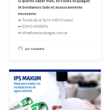
Si querés saber más, en Funes Acquagas
te brindamos todo el asesoramiento
necesario:
➡
Tomás de la Torre 1465 (Funes).
➡
(0341) 4930874.
➡
info@funesacquagas.com.ar
por Casandra