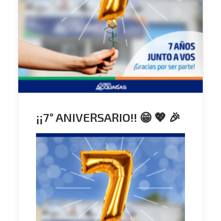
¡¡7° ANIVERSARIO!! 😁 💖 🎉