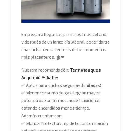
Empiezan a llegar los primeros frios del año,
y después de un largo día laboral, poder darse
una ducha bien caliente es de los momentos
más placenteros.
🏠
❤
Nuestra recomendación:
Termotanques
Acquapiú Eskabe:
✅
Aptos para duchas seguidas ilimitadas
❗
✅
Menor consumo de gas: logran mayor
potencia que un termotanque tradicional,
estando encendidos menos tiempo.
Además cuentan con:
✅
MonoxiProtector: impide la contaminación
del ambiente con monóxido de carbono.