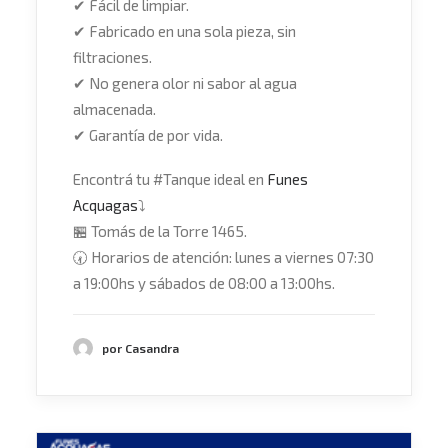
✔
Fácil de limpiar.
✔
Fabricado en una sola pieza, sin
filtraciones.
✔
No genera olor ni sabor al agua
almacenada.
✔
Garantía de por vida.
Encontrá tu
#
Tanque
ideal en
Funes
Acquagas
⤵
🏪
Tomás de la Torre 1465.
🕢
Horarios de atención: lunes a viernes 07:30
a 19:00hs y sábados de 08:00 a 13:00hs.
por Casandra