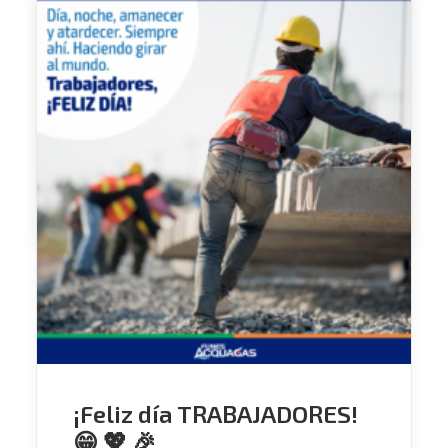
Si querés saber más, en Funes Acquagas te
brindamos todo el asesoramiento necesario:
➡ Tomás de la Torre 1465 (Funes).
➡ (0341) 4930874.
➡ info@funesacquagas.com.ar
➡ www.funesacquagas.com.ar
por Casandra
¡Feliz día TRABAJADORES!
😁 💖 🎉