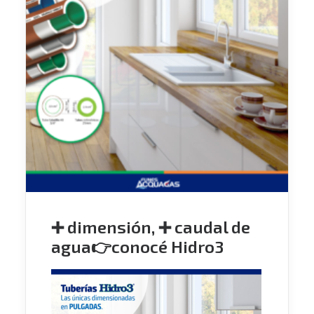
➕ dimensión, ➕ caudal de
agua👉conocé Hidro3