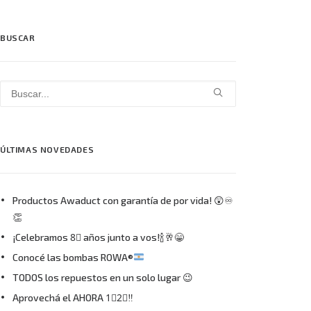
BUSCAR
ÚLTIMAS NOVEDADES
Productos Awaduct con garantía de por vida! 😲♾
👏
¡Celebramos 8⃣ años junto a vos!🍾🥂😁
Conocé las bombas ROWA®
TODOS los repuestos en un solo lugar 😉
Aprovechá el AHORA 1⃣2⃣‼