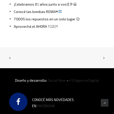
¡Celebramos 8⃣ años junto a vos!🍾🥂😁
Conocé las bombas ROWA®
TODOS los repuestos en un solo lugar 😉
Aprovechá el AHORA 1⃣2⃣‼
Diseño y desarrollo:
Social Now
–
I/O Agencia Digital
CONOCÉ MÁS NOVEDADES
EN
FACEBOOK