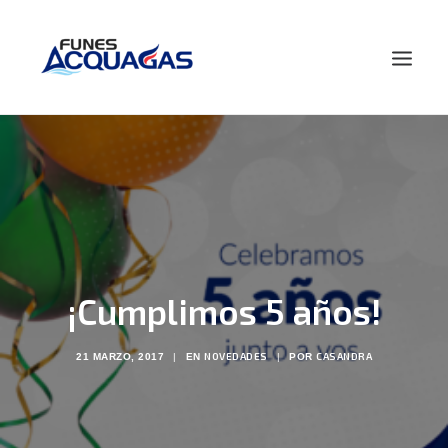
HOME
NOSOTROS
PRODUCTOS
NOVEDADES
CONTACTO
¡Cumplimos 5 años!
BUSCAR
NOVEDADES
CASANDRA
21 MARZO, 2017
|
EN
|
POR