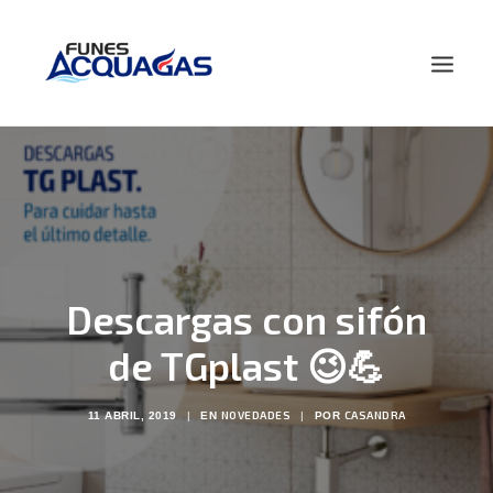
HOME
NOSOTROS
PRODUCTOS
NOVEDADES
Descargas con sifón
CONTACTO
BUSCAR
de TGplast 😉💪
NOVEDADES
CASANDRA
11 ABRIL, 2019
|
EN
|
POR