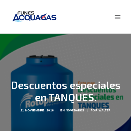
HOME
NOSOTROS
PRODUCTOS
NOVEDADES
Descuentos especiales
CONTACTO
BUSCAR
en TANQUES.
NOVEDADES
WALTER
21 NOVIEMBRE, 2016
|
EN
|
POR