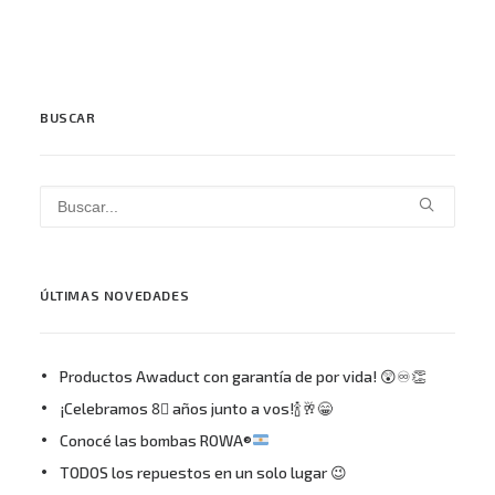
BUSCAR
ÚLTIMAS NOVEDADES
Productos Awaduct con garantía de por vida! 😲♾👏
¡Celebramos 8⃣ años junto a vos!🍾🥂😁
Conocé las bombas ROWA®
TODOS los repuestos en un solo lugar 😉