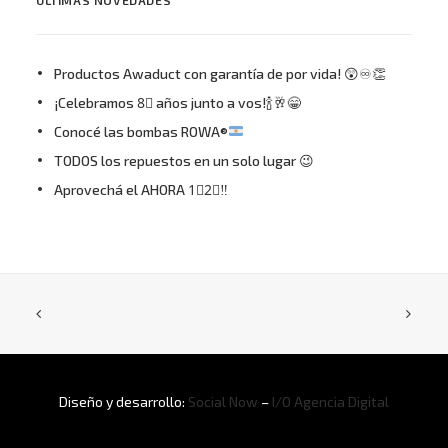
ÚLTIMAS NOVEDADES
Productos Awaduct con garantía de por vida! 😲♾👏
¡Celebramos 8⃣ años junto a vos!🍾🥂😁
Conocé las bombas ROWA®
TODOS los repuestos en un solo lugar 😉
Aprovechá el AHORA 1⃣2⃣‼
Diseño y desarrollo:
Social Now
–
I/O Agencia Digital