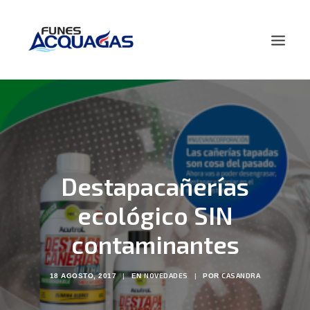
HOME
NOSOTROS
PRODUCTOS
NOVEDADES
Destapacañerías
CONTACTO
ecológico SIN
BUSCAR
contaminantes
NOVEDADES
CASANDRA
18 AGOSTO, 2017
|
EN
|
POR