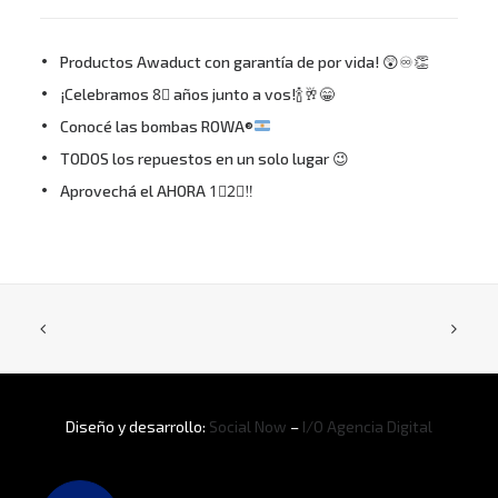
Productos Awaduct con garantía de por vida! 😲♾👏
¡Celebramos 8⃣ años junto a vos!🍾🥂😁
Conocé las bombas ROWA®
TODOS los repuestos en un solo lugar 😉
Aprovechá el AHORA 1⃣2⃣‼
Diseño y desarrollo:
Social Now
–
I/O Agencia Digital