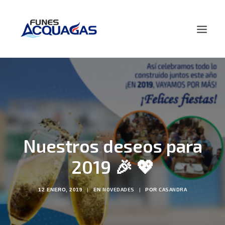
HOME
NOSOTROS
PRODUCTOS
NOVEDADES
Nuestros deseos para
CONTACTO
BUSCAR
2019 🎉 💖
NOVEDADES
CASANDRA
12 ENERO, 2019
|
EN
|
POR