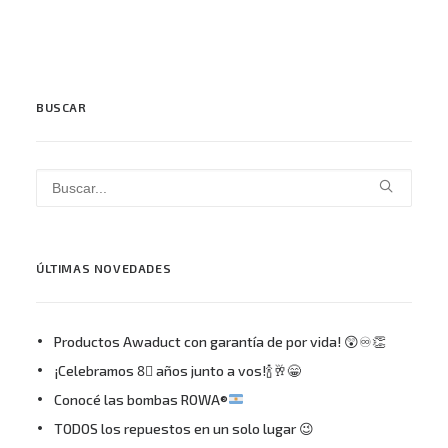
BUSCAR
ÚLTIMAS NOVEDADES
Productos Awaduct con garantía de por vida! 😲♾👏
¡Celebramos 8⃣ años junto a vos!🍾🥂😁
Conocé las bombas ROWA®
TODOS los repuestos en un solo lugar 😉