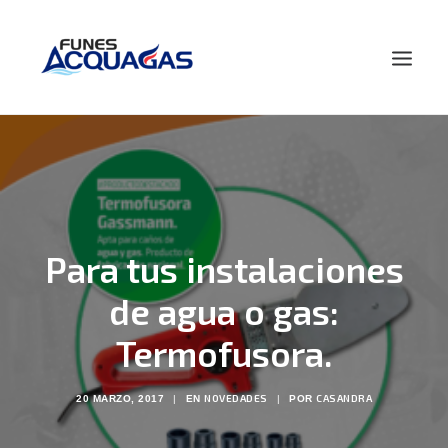
HOME
NOSOTROS
PRODUCTOS
NOVEDADES
Para tus instalaciones
CONTACTO
de agua o gas:
BUSCAR
Termofusora.
NOVEDADES
CASANDRA
20 MARZO, 2017
|
EN
|
POR