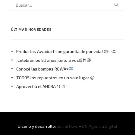
ÚLTIMAS NOVEDADES
Productos Awaduct con garantía de por vida! 😲♾👏
¡Celebramos 8⃣ años junto a vos!🍾🥂😁
Conocé las bombas ROWA®
TODOS los repuestos en un solo lugar 😉
Aprovechá el AHORA 1⃣2⃣‼
Diseño y desarrollo:
Social Now
–
I/O Agencia Digital