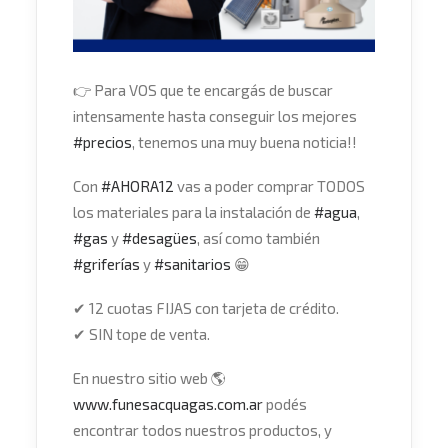
👉
Para VOS que te encargás de buscar
intensamente hasta conseguir los mejores
#
precios
, tenemos una muy buena noticia!!
Con
#
AHORA12
vas a poder comprar TODOS
los materiales para la instalación de
#
agua
,
#
gas
y
#
desagües
, así como también
#
griferías
y
#
sanitarios
😁
✔
12 cuotas FIJAS con tarjeta de crédito.
✔
SIN tope de venta.
En nuestro sitio web
🌎
www.funesacquagas.com.ar
podés
encontrar todos nuestros productos, y