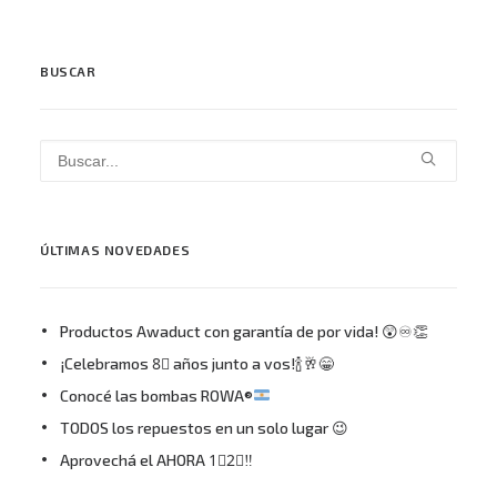
BUSCAR
ÚLTIMAS NOVEDADES
Productos Awaduct con garantía de por vida! 😲♾👏
¡Celebramos 8⃣ años junto a vos!🍾🥂😁
Conocé las bombas ROWA®
TODOS los repuestos en un solo lugar 😉
Aprovechá el AHORA 1⃣2⃣‼