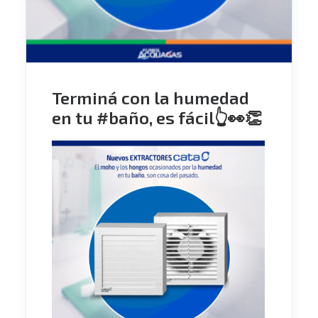
Terminá con la humedad
en tu #baño, es fácil👆👀👏