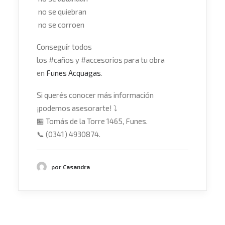
no se quiebran
no se corroen
Conseguír todos
los
#
caños
y
#
accesorios
para tu obra
en
Funes Acquagas
.
Si querés conocer más información
¡podemos asesorarte!
⤵
🏪
Tomás de la Torre 1465, Funes.
📞
(0341) 4930874.
por Casandra