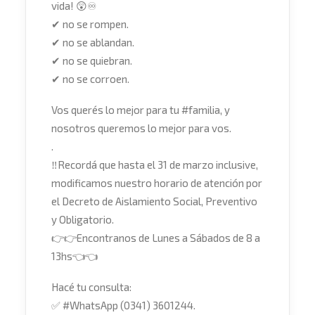
vida!
😲
♾
✔
no se rompen.
✔
no se ablandan.
✔
no se quiebran.
✔
no se corroen.
Vos querés lo mejor para tu
#
familia
, y
nosotros queremos lo mejor para vos.
.
‼
Recordá que hasta el 31 de marzo inclusive,
modificamos nuestro horario de atención por
el Decreto de Aislamiento Social, Preventivo
y Obligatorio.
👉
👉
Encontranos de Lunes a Sábados de 8 a
13hs
👈
👈
Hacé tu consulta:
✅
#
WhatsApp
(0341) 3601244.