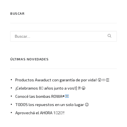
BUSCAR
ÚLTIMAS NOVEDADES
Productos Awaduct con garantía de por vida! 😲♾👏
¡Celebramos 8⃣ años junto a vos!🍾🥂😁
Conocé las bombas ROWA®
TODOS los repuestos en un solo lugar 😉
Aprovechá el AHORA 1⃣2⃣‼