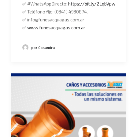
✅
#
WhatsAppDirecto
:
https://bit.ly/2LqbVpw
✅
Teléfono fijo: (0341) 4930874.
✅
info@funesacquagas.com.ar
✅
www.funesacquagas.com.ar
por Casandra