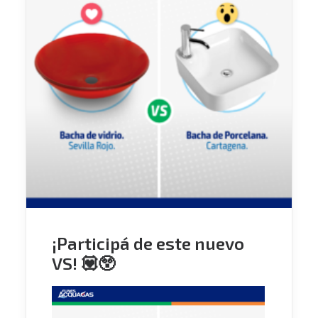
¡Participá de este nuevo
VS! 💟😲