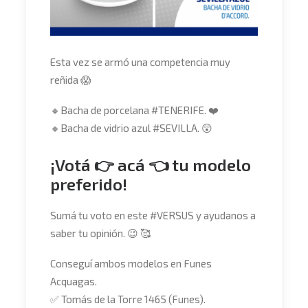
Esta vez se armó una competencia muy
reñida
😱
🔸
Bacha de porcelana
#
TENERIFE
.
❤️
🔸
Bacha de vidrio azul
#
SEVILLA
.
😲
¡Votá 👉
acá
👈 tu modelo
preferido!
Sumá tu voto en este
#
VERSUS
y ayudanos a
saber tu opinión.
😉
🥰
Conseguí ambos modelos en Funes
Acquagas.
✅
Tomás de la Torre 1465 (Funes).