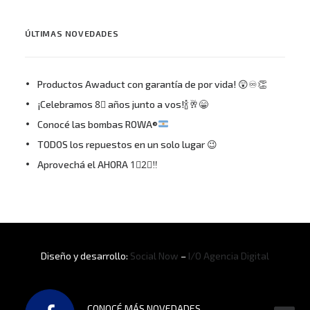
ÚLTIMAS NOVEDADES
Productos Awaduct con garantía de por vida! 😲♾👏
¡Celebramos 8⃣ años junto a vos!🍾🥂😁
Conocé las bombas ROWA®
TODOS los repuestos en un solo lugar 😉
Aprovechá el AHORA 1⃣2⃣‼
Diseño y desarrollo:
Social Now
–
I/O Agencia Digital
CONOCÉ MÁS NOVEDADES