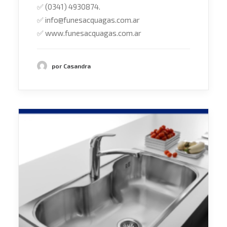
✅
(0341) 4930874.
✅
info@funesacquagas.com.ar
✅
www.funesacquagas.com.ar
por Casandra