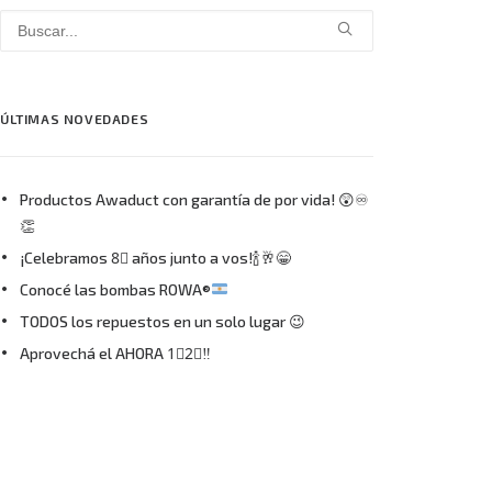
ÚLTIMAS NOVEDADES
Productos Awaduct con garantía de por vida! 😲♾
👏
¡Celebramos 8⃣ años junto a vos!🍾🥂😁
Conocé las bombas ROWA®
TODOS los repuestos en un solo lugar 😉
Aprovechá el AHORA 1⃣2⃣‼