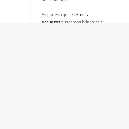
.
Es por eso que en
Funes
Acquagas
buscamos brindarte el
asesoramiento más completo, para que
puedas estar tranquilo y vivir mejor.
.
Entre nuestras recomendaciones,
siempre se encuentran los productos
de
#
AWADUCT
, ¡principalmente porque
tienen garantía de por vida!
😲
♾
✔
no se rompen.
✔
no se ablandan.
✔
no se quiebran.
✔
no se corroen.
Vos querés lo mejor para tu
#
familia
, y
nosotros queremos lo mejor para vos.