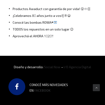
Productos Awaduct con garantía de por vida! 😲♾👏
¡Celebramos 8⃣ años junto a vos!🍾🥂😁
Conocé las bombas ROWA®
TODOS los repuestos en un solo lugar 😉
Aprovechá el AHORA 1⃣2⃣‼
Diseño y desarrollo:
Social Now
–
I/O Agencia Digital
CONOCÉ MÁS NOVEDADES
EN
FACEBOOK