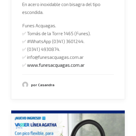
En acero inoxidable con bisagra del tipo
escondida.
Funes Acquagas.
✅
Tomás de la Torre 1465 (Funes).
✅
#
WhatsApp
(0341) 3601244.
✅
(0341) 4930874.
✅
info@funesacquagas.com.ar
✅
www.funesacquagas.com.ar
por Casandra