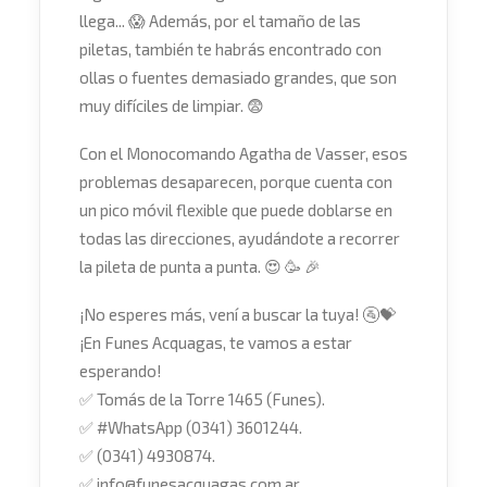
llega...
😱
Además, por el tamaño de las
piletas, también te habrás encontrado con
ollas o fuentes demasiado grandes, que son
muy difíciles de limpiar.
😨
Con el Monocomando Agatha de Vasser, esos
problemas desaparecen, porque cuenta con
un pico móvil flexible que puede doblarse en
todas las direcciones, ayudándote a recorrer
la pileta de punta a punta.
😍
🥳
🎉
¡No esperes más, vení a buscar la tuya!
🚰
💝
¡En Funes Acquagas, te vamos a estar
esperando!
✅
Tomás de la Torre 1465 (Funes).
✅
#
WhatsApp
(0341) 3601244.
✅
(0341) 4930874.
✅
info@funesacquagas.com.ar