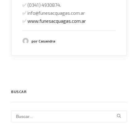
✅
(0341) 4930874.
✅
info@funesacquagas.com.ar
✅
www.funesacquagas.com.ar
por Casandra
BUSCAR