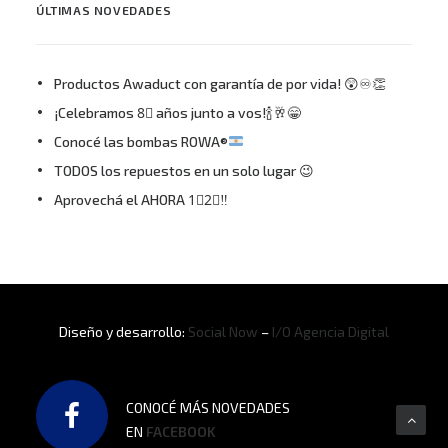
ÚLTIMAS NOVEDADES
Productos Awaduct con garantía de por vida! 😲♾👏
¡Celebramos 8⃣ años junto a vos!🍾🥂😁
Conocé las bombas ROWA®
TODOS los repuestos en un solo lugar 😉
Aprovechá el AHORA 1⃣2⃣‼
Diseño y desarrollo:
Social Now
–
I/O Agencia Digital
CONOCÉ MÁS NOVEDADES
EN
FACEBOOK