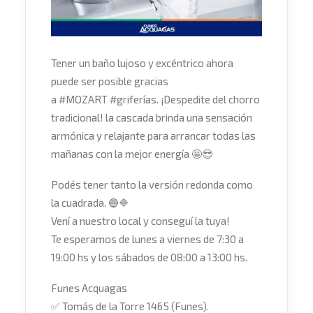
Tener un baño lujoso y excéntrico ahora
puede ser posible gracias
a
#
MOZART
#
griferías
. ¡Despedite del chorro
tradicional! la cascada brinda una sensación
armónica y relajante para arrancar todas las
mañanas con la mejor energía
🤩
😎
Podés tener tanto la versión redonda como
la cuadrada.
🔵
🔷
Vení a nuestro local y conseguí la tuya!
Te esperamos de lunes a viernes de 7:30 a
19:00 hs y los sábados de 08:00 a 13:00 hs.
Funes Acquagas
✅
Tomás de la Torre 1465 (Funes).