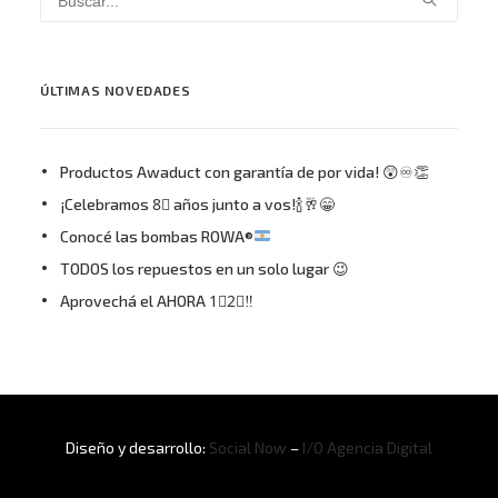
ÚLTIMAS NOVEDADES
Productos Awaduct con garantía de por vida! 😲♾👏
¡Celebramos 8⃣ años junto a vos!🍾🥂😁
Conocé las bombas ROWA®
TODOS los repuestos en un solo lugar 😉
Aprovechá el AHORA 1⃣2⃣‼
Diseño y desarrollo:
Social Now
–
I/O Agencia Digital