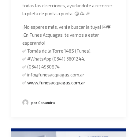
todas las direcciones, ayudándote a recorrer
la pileta de punta a punta.
😍
🥳
🎉
¡No esperes más, vení a buscar la tuya!
🚰
💝
¡En Funes Acquagas, te vamos a estar
esperando!
✅
Tomás de la Torre 1465 (Funes).
✅
#
WhatsApp
(0341) 3601244.
✅
(0341) 4930874.
✅
info@funesacquagas.com.ar
✅
www.funesacquagas.com.ar
por Casandra