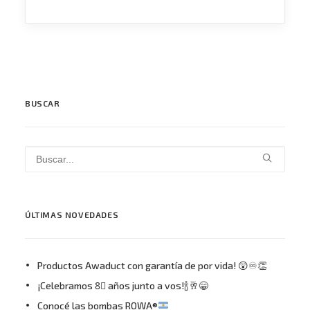
BUSCAR
ÚLTIMAS NOVEDADES
Productos Awaduct con garantía de por vida! 😲♾👏
¡Celebramos 8⃣ años junto a vos!🍾🥂😁
Conocé las bombas ROWA®