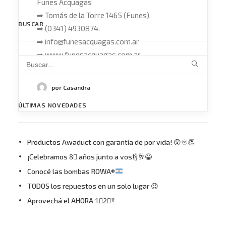
Funes Acquagas
➡ Tomás de la Torre 1465 (Funes).
BUSCAR
➡ (0341) 4930874.
➡ info@funesacquagas.com.ar
➡ www.funesacquagas.com.ar
por Casandra
ÚLTIMAS NOVEDADES
Productos Awaduct con garantía de por vida! 😲♾👏
¡Celebramos 8⃣ años junto a vos!🍾🥂😁
Conocé las bombas ROWA®
TODOS los repuestos en un solo lugar 😉
Aprovechá el AHORA 1⃣2⃣‼