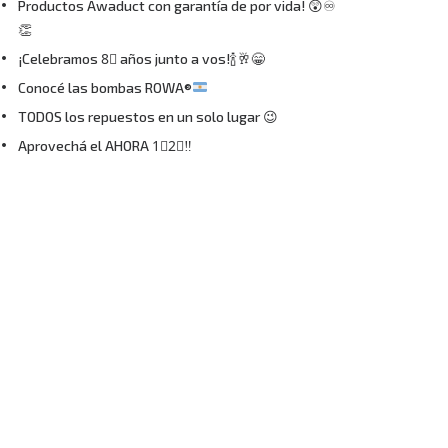
Productos Awaduct con garantía de por vida! 😲♾
👏
¡Celebramos 8⃣ años junto a vos!🍾🥂😁
Conocé las bombas ROWA®
TODOS los repuestos en un solo lugar 😉
Aprovechá el AHORA 1⃣2⃣‼