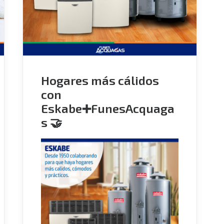
Hogares más cálidos
con
Eskabe➕FunesAcquaga
s 🤝