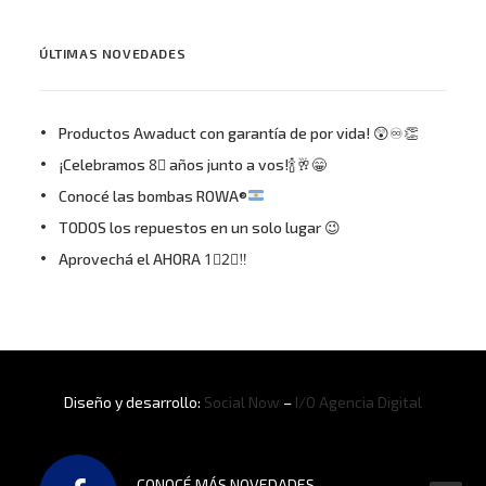
ÚLTIMAS NOVEDADES
Productos Awaduct con garantía de por vida! 😲♾👏
¡Celebramos 8⃣ años junto a vos!🍾🥂😁
Conocé las bombas ROWA®
TODOS los repuestos en un solo lugar 😉
Aprovechá el AHORA 1⃣2⃣‼
Diseño y desarrollo:
Social Now
–
I/O Agencia Digital
CONOCÉ MÁS NOVEDADES