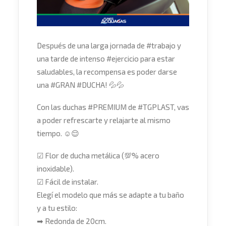
Después de una larga jornada de
#
trabajo
y
una tarde de intenso
#
ejercicio
para estar
saludables, la recompensa es poder darse
una
#
GRAN
#
DUCHA
!
💦
💦
Con las duchas
#
PREMIUM
de
#
TGPLAST
, vas
a poder refrescarte y relajarte al mismo
tiempo.
☺️
😌
☑
Flor de ducha metálica (
💯
% acero
inoxidable).
☑
Fácil de instalar.
Elegí el modelo que más se adapte a tu baño
y a tu estilo:
➡
Redonda de 20cm.