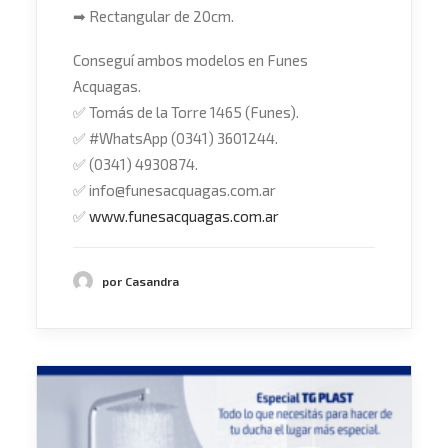
➡
Rectangular de 20cm.
Conseguí ambos modelos en Funes
Acquagas.
✅
Tomás de la Torre 1465 (Funes).
✅
#
WhatsApp
(0341) 3601244.
✅
(0341) 4930874.
✅
info@funesacquagas.com.ar
✅
www.funesacquagas.com.ar
por Casandra