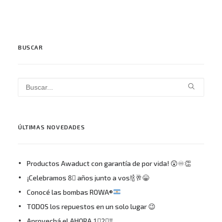
BUSCAR
ÚLTIMAS NOVEDADES
Productos Awaduct con garantía de por vida! 😲♾👏
¡Celebramos 8⃣ años junto a vos!🍾🥂😁
Conocé las bombas ROWA®
TODOS los repuestos en un solo lugar 😉
Aprovechá el AHORA 1⃣2⃣‼