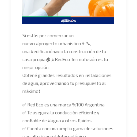
Si estás por comenzar un
nuevo
#
proyecto
urbanístico
👨‍🔧
,
una
#
edificación
🧱
o la construcción de tu
casa propia
🏠
,
#
RedEco
Termofusión es tu
mejor opción.
Obtené grandes resultados en instalaciones
de agua, aprovechando tu presupuesto al
máximo
❗
✅
Red Eco es una marca %100 Argentina
✅
Te asegura la conducción eficiente y
confiable de
#
agua
y otros fluidos.
✅
Cuenta con una amplia gama de soluciones
y un alto
#
respaldotecnológico
.