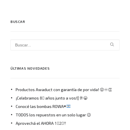
BUSCAR
ÚLTIMAS NOVEDADES
Productos Awaduct con garantía de por vida! 😲♾👏
¡Celebramos 8⃣ años junto a vos!🍾🥂😁
Conocé las bombas ROWA®
TODOS los repuestos en un solo lugar 😉
Aprovechá el AHORA 1⃣2⃣‼