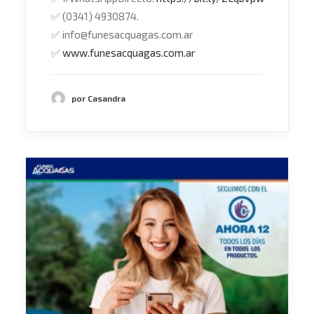
✅
(0341) 4930874.
✅
info@funesacquagas.com.ar
✅
www.funesacquagas.com.ar
por Casandra