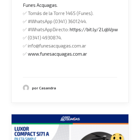
Funes Acquagas
.
✅
Tomás de la Torre 1465 (Funes).
✅
#
WhatsApp
(0341) 3601244.
✅
#
WhatsAppDirecto
:
https://bit.ly/2LqbVpw
✅
(0341) 4930874.
✅
info@funesacquagas.com.ar
✅
www.funesacquagas.com.ar
por Casandra