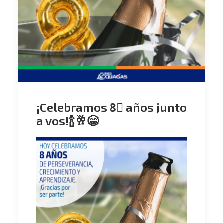
¡Celebramos 8⃣ años junto
a vos!🍾🥂😁