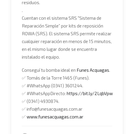
residuos.
.
Cuentan con el sistema SRS "Sistema de
Reparación Simple” por kits de reposición
ROWA (SRS). El sistema SRS permite realizar
cualquier reparación en menos de 15 minutos,
en el mismo lugar donde se encuentra
instalado el equipo.
Conseguí tu bomba ideal en
Funes Acquagas
.
✅
Tomás de la Torre 1465 (Funes).
✅
#
WhatsApp
(0341) 3601244.
✅
#
WhatsAppDirecto
:
https://bit.ly/2LqbVpw
✅
(0341) 4930874.
✅
info@funesacquagas.com.ar
✅
www.funesacquagas.com.ar