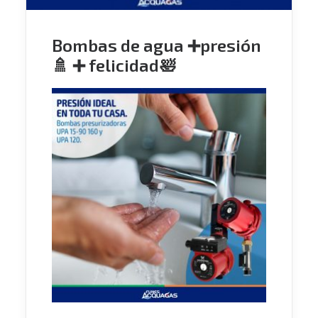
Bombas de agua ➕presión
🚿 ➕ felicidad🛀