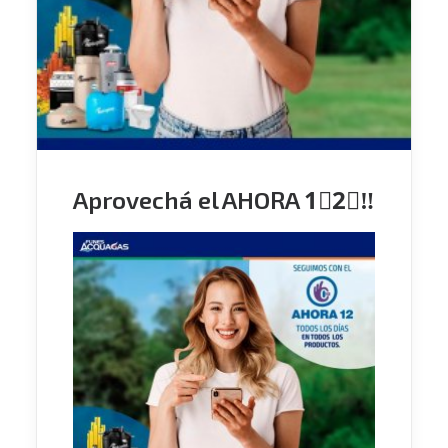
Aprovechá el AHORA 1⃣2⃣‼