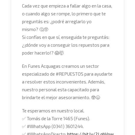
Cada vez que empieza a fallar algo en la casa,
o cuando algo se rompe, lo primero que te
preguntás es: ¿podré arreglarlo yo
mismo?
🤔
😲
Si confías en que sí, enseguida te preguntás:
¿¡dónde voy a conseguir los repuestos para
poder hacerlo!?
😱
🤯
En Funes Acquagas creamos un sector
especializado de
#
REPUESTOS
para ayudarte
a resolver estos inconvenientes. Además,
nuestro personal esta capacitado para
brindarte el mejor asesoramiento.
🤓
😉
Te esperamos en nuestro local.
✅
Tomás de la Torre 1465 (Funes).
✅
#
WhatsApp
(0341) 3601244.
✅
#
WhatsAppDirecto
:
https://bit.ly/2LqbVpw