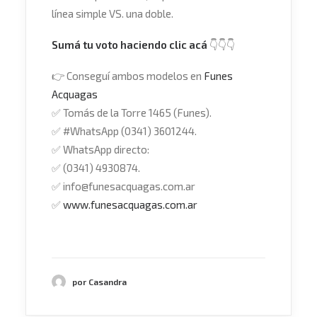
línea simple VS. una doble.
Sumá tu voto haciendo clic acá
👇👇👇
👉
Conseguí ambos modelos en
Funes
Acquagas
✅
Tomás de la Torre 1465 (Funes).
✅
#
WhatsApp
(0341) 3601244.
✅
WhatsApp directo:
✅
(0341) 4930874.
✅
info@funesacquagas.com.ar
✅
www.funesacquagas.com.ar
por Casandra