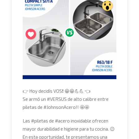
👉
Hoy decidís VOS
❗
😁
😁
💪
💪
👈
Se armó un
#
VERSUS
de alto calibre entre
piletas de
#
JohnsonAcero
!!
🤩
🤩
Las
#
piletas
de
#
acero
inoxidable ofrecen
mayor durabilidad e higiene para tu cocina.
😉
En esta oportunidad, te presentamos una