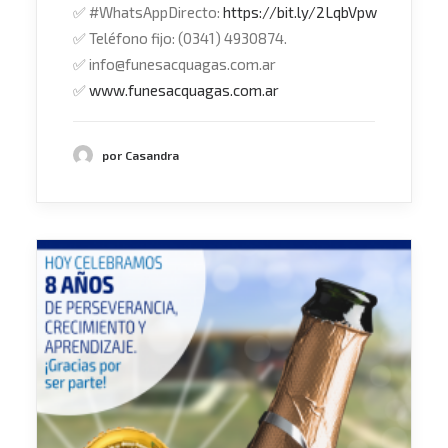
✅
#
WhatsAppDirecto
:
https://bit.ly/2LqbVpw
✅
Teléfono fijo: (0341) 4930874.
✅
info@funesacquagas.com.ar
✅
www.funesacquagas.com.ar
por Casandra