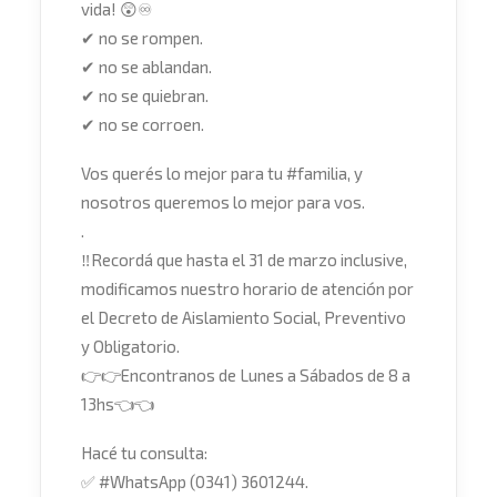
vida!
😲
♾
✔
no se rompen.
✔
no se ablandan.
✔
no se quiebran.
✔
no se corroen.
Vos querés lo mejor para tu
#
familia
, y
nosotros queremos lo mejor para vos.
.
‼
Recordá que hasta el 31 de marzo inclusive,
modificamos nuestro horario de atención por
el Decreto de Aislamiento Social, Preventivo
y Obligatorio.
👉
👉
Encontranos de Lunes a Sábados de 8 a
13hs
👈
👈
Hacé tu consulta:
✅
#
WhatsApp
(0341) 3601244.