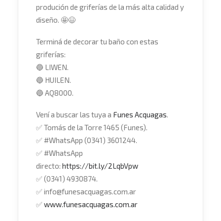
produción de griferías de la más alta calidad y
diseño.
🤩
😃
Terminá de decorar tu baño con estas
griferías:
🔵
LIWEN.
🔵
HUILEN.
🔵
AQ8000.
Vení a buscar las tuya a
Funes Acquagas
.
✅
Tomás de la Torre 1465 (Funes).
✅
#
WhatsApp
(0341) 3601244.
✅
#WhatsApp
directo:
https://bit.ly/2LqbVpw
✅
(0341) 4930874.
✅
info@funesacquagas.com.ar
✅
www.funesacquagas.com.ar