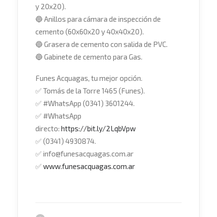
y 20x20).
🔵
Anillos para cámara de inspección de
cemento (60x60x20 y 40x40x20).
🔵
Grasera de cemento con salida de PVC.
🔵
Gabinete de cemento para Gas.
Funes Acquagas, tu mejor opción.
✅
Tomás de la Torre 1465 (Funes).
✅
#
WhatsApp
(0341) 3601244.
✅
#WhatsApp
directo:
https://bit.ly/2LqbVpw
✅
(0341) 4930874.
✅
info@funesacquagas.com.ar
✅
www.funesacquagas.com.ar