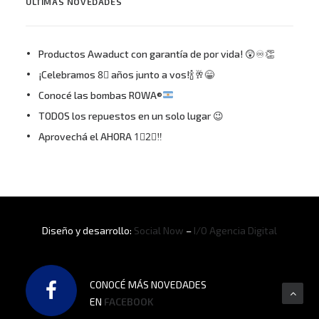
ÚLTIMAS NOVEDADES
Productos Awaduct con garantía de por vida! 😲♾👏
¡Celebramos 8⃣ años junto a vos!🍾🥂😁
Conocé las bombas ROWA®
TODOS los repuestos en un solo lugar 😉
Aprovechá el AHORA 1⃣2⃣‼
Diseño y desarrollo:
Social Now
–
I/O Agencia Digital
CONOCÉ MÁS NOVEDADES
EN
FACEBOOK