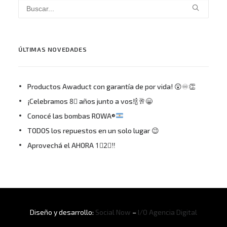
ÚLTIMAS NOVEDADES
Productos Awaduct con garantía de por vida! 😲♾👏
¡Celebramos 8⃣ años junto a vos!🍾🥂😁
Conocé las bombas ROWA®
TODOS los repuestos en un solo lugar 😉
Aprovechá el AHORA 1⃣2⃣‼
Diseño y desarrollo:
Social Now
–
I/O Agencia Digital