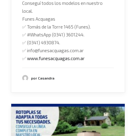
Conseguí todos los modelos en nuestro
local.
Funes Acquagas
✅
Tomás de la Torre 1465 (Funes).
✅
#
WhatsApp
(0341) 3601244.
✅
(0341) 4930874.
✅
info@funesacquagas.com.ar
✅
www.funesacquagas.com.ar
por Casandra