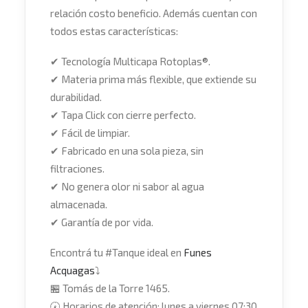
relación costo beneficio. Además cuentan con
todos estas características:
✔
Tecnología Multicapa Rotoplas®.
✔
Materia prima más flexible, que extiende su
durabilidad.
✔
Tapa Click con cierre perfecto.
✔
Fácil de limpiar.
✔
Fabricado en una sola pieza, sin
filtraciones.
✔
No genera olor ni sabor al agua
almacenada.
✔
Garantía de por vida.
Encontrá tu
#
Tanque
ideal en
Funes
Acquagas
⤵
🏪
Tomás de la Torre 1465.
🕢
Horarios de atención: lunes a viernes 07:30