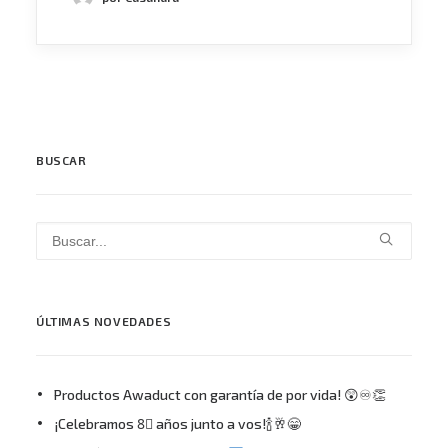
BUSCAR
ÚLTIMAS NOVEDADES
Productos Awaduct con garantía de por vida! 😲♾👏
¡Celebramos 8⃣ años junto a vos!🍾🥂😁