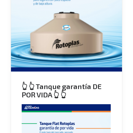
👆 👆 Tanque garantía DE
POR VIDA 👆 👆