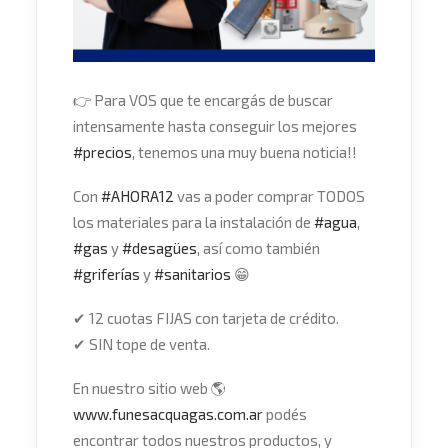
👉
Para VOS que te encargás de buscar
intensamente hasta conseguir los mejores
#
precios
, tenemos una muy buena noticia!!
Con
#
AHORA12
vas a poder comprar TODOS
los materiales para la instalación de
#
agua
,
#
gas
y
#
desagües
, así como también
#
griferías
y
#
sanitarios
😁
✔
12 cuotas FIJAS con tarjeta de crédito.
✔
SIN tope de venta.
En nuestro sitio web
🌎
www.funesacquagas.com.ar
podés
encontrar todos nuestros productos, y