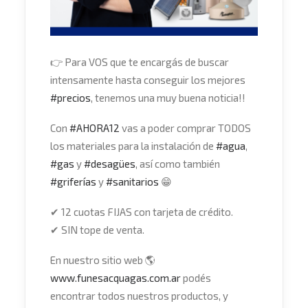
👉
Para VOS que te encargás de buscar
intensamente hasta conseguir los mejores
#
precios
, tenemos una muy buena noticia!!
Con
#
AHORA12
vas a poder comprar TODOS
los materiales para la instalación de
#
agua
,
#
gas
y
#
desagües
, así como también
#
griferías
y
#
sanitarios
😁
✔
12 cuotas FIJAS con tarjeta de crédito.
✔
SIN tope de venta.
En nuestro sitio web
🌎
www.funesacquagas.com.ar
podés
encontrar todos nuestros productos, y