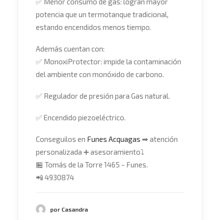
✅
Menor consumo de gas: logran mayor
potencia que un termotanque tradicional,
estando encendidos menos tiempo.
Además cuentan con:
✅
MonoxiProtector: impide la contaminación
del ambiente con monóxido de carbono.
✅
Regulador de presión para Gas natural.
✅
Encendido piezoeléctrico.
Conseguilos en
Funes Acquagas
➡
atención
personalizada
➕
asesoramiento
⤵
🏪
Tomás de la Torre 1465 - Funes.
📲
4930874
por Casandra