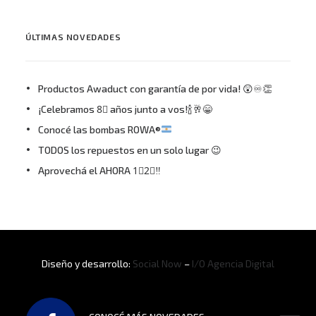
ÚLTIMAS NOVEDADES
Productos Awaduct con garantía de por vida! 😲♾👏
¡Celebramos 8⃣ años junto a vos!🍾🥂😁
Conocé las bombas ROWA®
TODOS los repuestos en un solo lugar 😉
Aprovechá el AHORA 1⃣2⃣‼
Diseño y desarrollo:
Social Now
–
I/O Agencia Digital