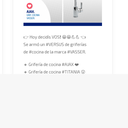
👉
Hoy decidís VOS
❗
😁
😁
💪
💪
👈
Se armó un
#
VERSUS
de griferías
de
#
cocina
de la marca
#
VASSER
.
🔸
Grifería de cocina
#
AJAX
❤️
🔸
Grifería de cocina
#
TITANIA
😲
¡Votá 👉
acá
👈 tu modelo preferido!
👉
Conseguí ambos modelos en
Funes
Acquagas
➡
Tomás de la Torre 1465 (Funes).
➡
(0341) 4930874.
➡
info@funesacquagas.com.ar