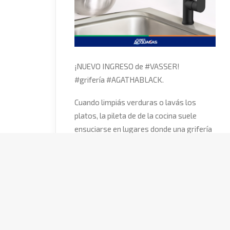
¡NUEVO INGRESO de
#
VASSER
!
#
grifería
#
AGATHABLACK
.
Cuando limpiás verduras o lavás los
platos, la pileta de de la cocina suele
ensuciarse en lugares donde una grifería
convencional no llega...
😱
Además, por el
tamaño de las piletas, también te habrás
encontrado con ollas o fuentes
demasiado grandes, que son muy difíciles
de limpiar.
😨
Con el Monocomando Agatha de Vasser,