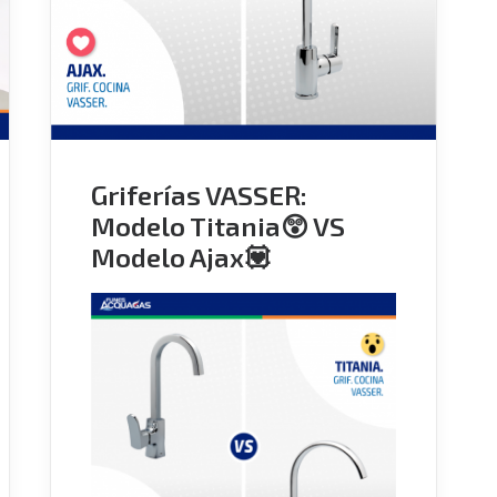
Griferías VASSER:
Modelo Titania😲 VS
Modelo Ajax💟