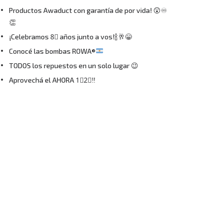
Productos Awaduct con garantía de por vida! 😲♾
👏
¡Celebramos 8⃣ años junto a vos!🍾🥂😁
Conocé las bombas ROWA®
TODOS los repuestos en un solo lugar 😉
Aprovechá el AHORA 1⃣2⃣‼