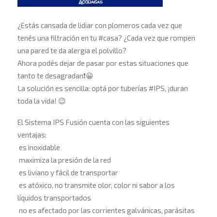
¿Estás cansada de lidiar con plomeros cada vez que
tenés una filtración en tu
#
casa
?
¿Cada vez que rompen
una pared te da alergia el polvillo?
Ahora podés dejar de pasar por estas situaciones que
tanto te desagradan
❗
😀
La solución es sencilla: optá por tuberías
#
IPS
, ¡duran
toda la vida!
😉
El Sistema IPS Fusión cuenta con las siguientes
ventajas:
es inoxidable
maximiza la presión de la red
es liviano y fácil de transportar
es atóxico, no transmite olor, color ni sabor a los
líquidos transportados
no es afectado por las corrientes galvánicas, parásitas