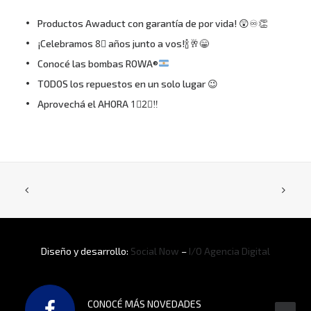
Productos Awaduct con garantía de por vida! 😲♾👏
¡Celebramos 8⃣ años junto a vos!🍾🥂😁
Conocé las bombas ROWA®
TODOS los repuestos en un solo lugar 😉
Aprovechá el AHORA 1⃣2⃣‼
Diseño y desarrollo:
Social Now
–
I/O Agencia Digital
CONOCÉ MÁS NOVEDADES