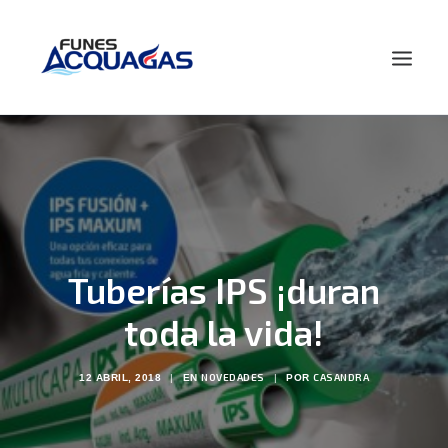
HOME
NOSOTROS
PRODUCTOS
NOVEDADES
Tuberías IPS ¡duran
CONTACTO
BUSCAR
toda la vida!
NOVEDADES
CASANDRA
12 ABRIL, 2018
|
EN
|
POR