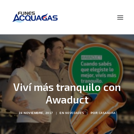
HOME
NOSOTROS
PRODUCTOS
NOVEDADES
Viví más tranquilo con
CONTACTO
BUSCAR
Awaduct
NOVEDADES
CASANDRA
24 NOVIEMBRE, 2017
|
EN
|
POR