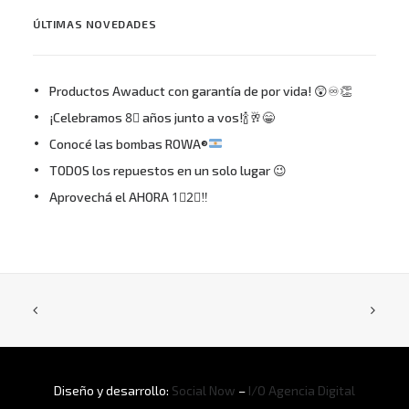
ÚLTIMAS NOVEDADES
Productos Awaduct con garantía de por vida! 😲♾👏
¡Celebramos 8⃣ años junto a vos!🍾🥂😁
Conocé las bombas ROWA®
TODOS los repuestos en un solo lugar 😉
Aprovechá el AHORA 1⃣2⃣‼
Diseño y desarrollo:
Social Now
–
I/O Agencia Digital