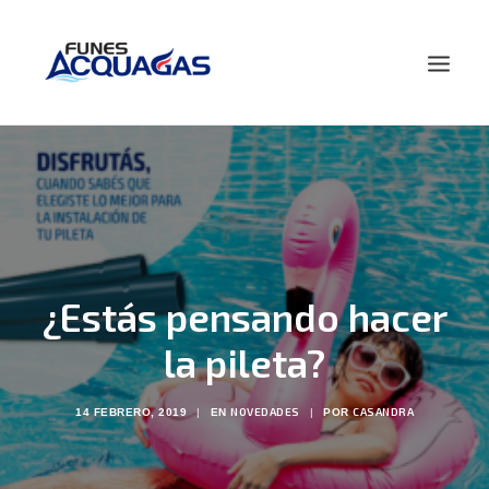
HOME
NOSOTROS
PRODUCTOS
NOVEDADES
¿Estás pensando hacer
CONTACTO
BUSCAR
la pileta?
NOVEDADES
CASANDRA
14 FEBRERO, 2019
|
EN
|
POR