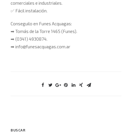
comerciales e industriales.
✅
Fácil instalación.
Conseguilo en Funes Acquagas:
➡
Tomás de la Torre 1465 (Funes).
➡
(0341) 4930874.
➡
info@funesacquagas.com.ar
BUSCAR