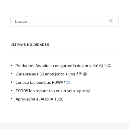
ÚLTIMAS NOVEDADES
Productos Awaduct con garantía de por vida! 😲♾👏
¡Celebramos 8⃣ años junto a vos!🍾🥂😁
Conocé las bombas ROWA®
TODOS los repuestos en un solo lugar 😉
Aprovechá el AHORA 1⃣2⃣‼