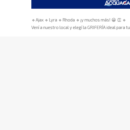
🔹
Ajax
🔹
Lyra
🔹
Rhoda
🔹
¡y muchos más!
😀
👏
🔹
Vení a nuestro local y elegí la GRIFERÍA ideal para t
Te esperamos en FUNES ACQUAGAS.
➡
Tomás de la Torre 1465 (Funes).
➡
(0341) 4930874.