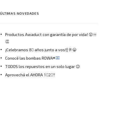
ÚLTIMAS NOVEDADES
Productos Awaduct con garantía de por vida! 😲♾
👏
¡Celebramos 8⃣ años junto a vos!🍾🥂😁
Conocé las bombas ROWA®
TODOS los repuestos en un solo lugar 😉
Aprovechá el AHORA 1⃣2⃣‼