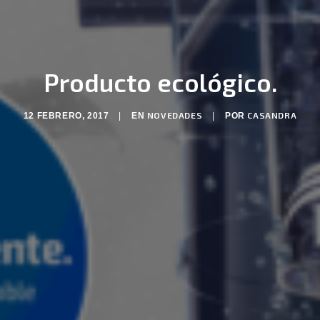
Producto ecológico.
NOVEDADES
CASANDRA
12 FEBRERO, 2017
|
EN
|
POR