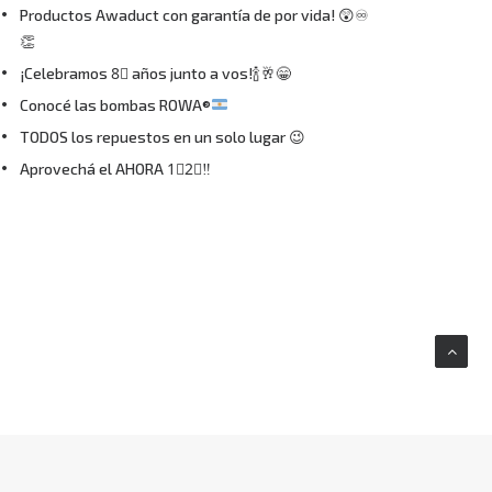
Productos Awaduct con garantía de por vida! 😲♾
👏
¡Celebramos 8⃣ años junto a vos!🍾🥂😁
Conocé las bombas ROWA®
TODOS los repuestos en un solo lugar 😉
Aprovechá el AHORA 1⃣2⃣‼