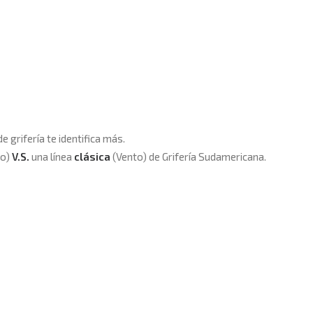
 grifería te identifica más.
o)
V.S.
una línea
clásica
(Vento) de G
rifería Sudamericana
.