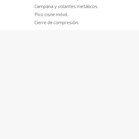
Campana y volantes metálicos.
Pico cisne móvil.
Cierre de compresión.
¿Cuál elegís?
Ingresá al siguiente link y dejanos tu voto:
ANTERIOR