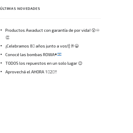
ÚLTIMAS NOVEDADES
Productos Awaduct con garantía de por vida! 😲♾
👏
¡Celebramos 8⃣ años junto a vos!🍾🥂😁
Conocé las bombas ROWA®
TODOS los repuestos en un solo lugar 😉
Aprovechá el AHORA 1⃣2⃣‼