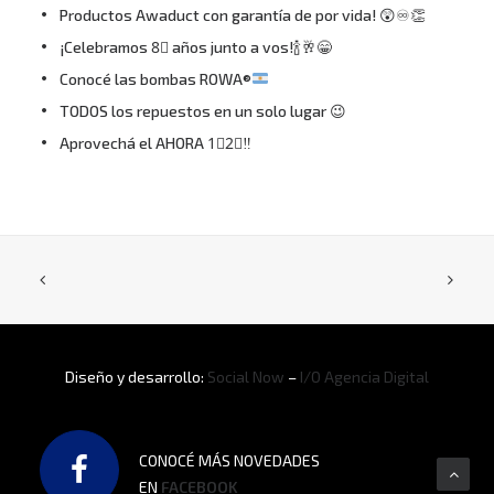
Productos Awaduct con garantía de por vida! 😲♾👏
¡Celebramos 8⃣ años junto a vos!🍾🥂😁
Conocé las bombas ROWA®
TODOS los repuestos en un solo lugar 😉
Aprovechá el AHORA 1⃣2⃣‼
Diseño y desarrollo:
Social Now
–
I/O Agencia Digital
CONOCÉ MÁS NOVEDADES
EN
FACEBOOK