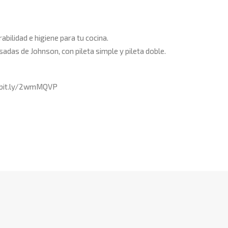
bilidad e higiene para tu cocina.
esadas de
Johnson
, con pileta simple y pileta doble.
://bit.ly/2wmMQVP