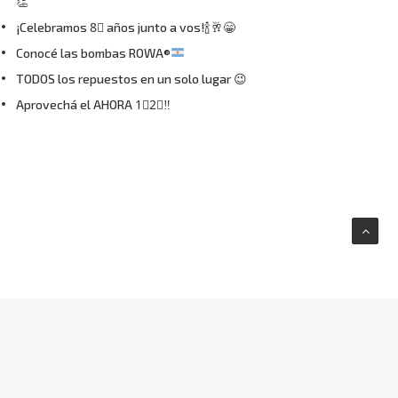
👏
¡Celebramos 8⃣ años junto a vos!🍾🥂😁
Conocé las bombas ROWA®
TODOS los repuestos en un solo lugar 😉
Aprovechá el AHORA 1⃣2⃣‼