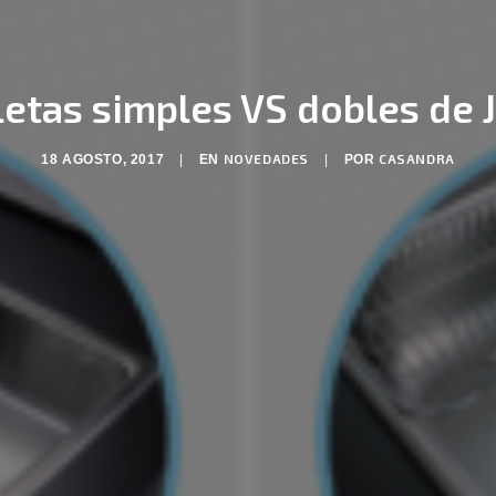
iletas simples VS dobles de
NOVEDADES
CASANDRA
18 AGOSTO, 2017
|
EN
|
POR